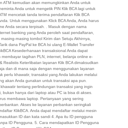
esin ATM kemudian akan memungkinkan Anda untuk
eminta Anda untuk mengetik PIN Klik BCA lagi untuk
 ATM mencetak tanda terima pendaftaran Klik BCA
Anda. Untuk menggunakan Klick BCA Anda, Anda harus
hone Anda secara terpisah. . Masuk dengan nama
ernet banking yang Anda peroleh saat pendaftaran,
n masing-masing tombol Kirim dan Setuju Akhirnya,
arik dana PayPal ke BCA Isi ulang E-Wallet Transfer
KlikBCA Kesederhanaan transaksional Anda dapat
 membayar tagihan PLN, internet, belanja online e-
& Realistis Keterlibatan layanan Klik BCA dimaksudkan
n saja dan di mana saja dengan menggunakan layanan
 perlu khawatir, transaksi yang Anda lakukan melalui
ng akan Anda gunakan untuk transaksi apa pun.
hawatir tentang perlindungan transaksi yang ingin
bukan hanya dari laptop atau PC ia bisa di akses.
arus membawa laptop. Pertanyaan yang sering
i perbankan. Akses ke layanan perbankan seringkali
ndaftar KlikBCA. Anda dapat mendaftar melalui mesin
masukkan ID dan kata sandi 4. Apa itu ID pengguna
l tanpa ID Pengguna. 5. Cara mendapatkan ID Pengguna