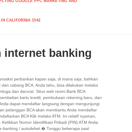
PPLYING GOOGLE PPC MARKETING AND
IN CALIFORNIA 1542
 internet banking
ansaksi perbankan kapan saja, di mana saja, bahkan
M dan cabang BCA, Anda tahu, bisa dilakukan melalui
 terduga dan darurat. Situs web resmi Bank BCA
 pembelian kartu kredit, pembukaan rekening baru, dan
. Anda dapat mendaftar langsung dengan mengunjungi
ungan pelanggan BCA akan membantu Anda mendaftar
aftarkan BCA Klik melalui ATM. Ini relatif nyaman,
etikkan Nomor Identifikasi Pribadi (PIN) ATM Anda.
 e-banking / autodebet.� Tunggu beberapa saat