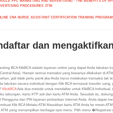
OGLE PPC MARKETING AND ADVERTISING - THE BENEFITS OF A
VERTISING PROCEDURES 3750
LINE CNA NURSE ASSISTANT CERTIFICATION TRAINING PROGRAM 
daftar dan mengaktifkan
banking BCA KlikBCA adalah layanan online yang dapat Anda lakukan tr
Central Asia). Hampir semua transaksi yang biasanya dilakukan di AT
 sehari, jadi tidak perlu panik jika Anda harus melakukan transaksi tak
a lakukan secara individual dengan Klik BCA termasuk transfer uang,
l?
KlickBCA
Ada dua metode untuk mendaftar untuk KlikBCA Individual
ku tabungan, kartu KTP asli dan kartu ATM Anda. Sesudah itu, duk
D Pengguna dan PIN layanan perbankan Internet Anda. Anda dapat mend
mbuat Klik BCA Melalui ATM Masukkan kartu ATM Anda ke mesin ATM. K
n ATM yang menampilkan berbagai opsi menu. Pilih menu �Registrasi