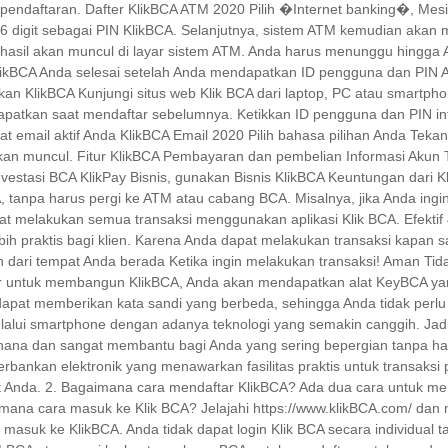
 pendaftaran. Dafter KlikBCA ATM 2020 Pilih �Internet banking�, M
digit sebagai PIN KlikBCA. Selanjutnya, sistem ATM kemudian akan m
berhasil akan muncul di layar sistem ATM. Anda harus menunggu hingga
ikBCA Anda selesai setelah Anda mendapatkan ID pengguna dan PIN 
kan KlikBCA Kunjungi situs web Klik BCA dari laptop, PC atau smartp
apatkan saat mendaftar sebelumnya. Ketikkan ID pengguna dan PIN int
t email aktif Anda KlikBCA Email 2020 Pilih bahasa pilihan Anda Teka
 akan muncul. Fitur KlikBCA Pembayaran dan pembelian Informasi Akun T
vestasi BCA KlikPay Bisnis, gunakan Bisnis KlikBCA Keuntungan dari 
, tanpa harus pergi ke ATM atau cabang BCA. Misalnya, jika Anda ingin
pat melakukan semua transaksi menggunakan aplikasi Klik BCA. Efektif 
bih praktis bagi klien. Karena Anda dapat melakukan transaksi kapa
dari tempat Anda berada Ketika ingin melakukan transaksi! Aman Tidak
ar untuk membangun KlikBCA, Anda akan mendapatkan alat KeyBCA ya
apat memberikan kata sandi yang berbeda, sehingga Anda tidak perlu k
lui smartphone dengan adanya teknologi yang semakin canggih. Jadi, 
rhana dan sangat membantu bagi Anda yang sering bepergian tanpa h
perbankan elektronik yang menawarkan fasilitas praktis untuk transaks
at Anda. 2. Bagaimana cara mendaftar KlikBCA? Ada dua cara untuk me
imana cara masuk ke Klik BCA? Jelajahi https://www.klikBCA.com/ dan 
masuk ke KlikBCA. Anda tidak dapat login Klik BCA secara individua