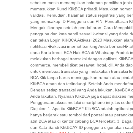
sebelum mesin menampilkan halaman pemilihan jenis
memasukkan Kunci KlikBCA pribadi. Masukkan nomor 6 
validasi. Kemudian, halaman status registrasi yang 
yang mencakup ID Pengguna dan PIN. Pendaftaran Kl
Mengaktifkannya setelah pendaftaran. Cara Mengaktif
pengguna dan kata sandi sesuai kwitansi yang Anda d
dan tekan Login KlikBCA Aktivasi 2020 Masukkan alama
notifikasi �aktivasi internet banking Anda berhasil�
dana Kartu kredit BCA HaloBCA di Whatsapp Produk in
melakukan berbagai transaksi dengan aplikasi KlikBCA
commerce, membeli tiket pesawat, hotel, dll. Anda da
untuk membuat transaksi yang melakukan transaksi le
BCA Klik tanpa harus meninggalkan rumah atau pindah 
KlikBCA aman dan terlindungi. Setelah Anda mendaft
Dengan setiap transaksi yang Anda lakukan, KeyBCA d
Anda lakukan. Nyaman KlikBCA juga dapat diakses mela
Penggunaan akses melalui smartphone ini jelas sede
Diajukan 1. Apa itu KlikBCA? KlikBCA adalah aplikasi 
hanya berjarak satu tombol dari ponsel atau perangk
atm BCA atau di kantor cabang BCA terdekat. 3. Baga
dan Kata Sandi KlikBCA? ID pengguna digunakan saat 