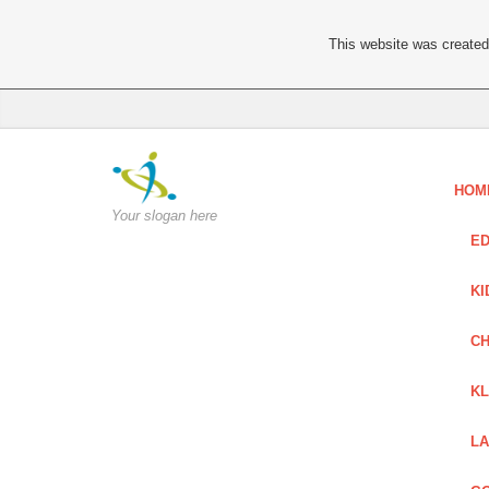
This website was created 
HOM
Your slogan here
ED
KI
CH
KL
LA